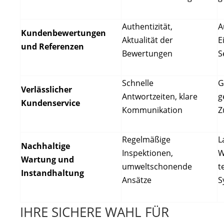
Authentizität,
A
Kundenbewertungen
Aktualität der
E
und Referenzen
Bewertungen
S
Schnelle
G
Verlässlicher
Antwortzeiten, klare
g
Kundenservice
Kommunikation
Z
Regelmäßige
L
Nachhaltige
Inspektionen,
W
Wartung und
umweltschonende
t
Instandhaltung
Ansätze
S
IHRE SICHERE WAHL FÜR