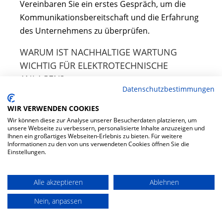
Vereinbaren Sie ein erstes Gespräch, um die
Kommunikationsbereitschaft und die Erfahrung
des Unternehmens zu überprüfen.
WARUM IST NACHHALTIGE WARTUNG
WICHTIG FÜR ELEKTROTECHNISCHE
ANLAGEN?
Datenschutzbestimmungen
Nachhaltige Wartung trägt zur
WIR VERWENDEN COOKIES
Ressourcenschonung und langfristigen
Wir können diese zur Analyse unserer Besucherdaten platzieren, um
Werterhaltung Ihrer Anlagen bei. Fragen Sie
unsere Webseite zu verbessern, personalisierte Inhalte anzuzeigen und
Ihnen ein großartiges Webseiten-Erlebnis zu bieten. Für weitere
nach regelmäßigen Wartungsplänen und
Informationen zu den von uns verwendeten Cookies öffnen Sie die
präventiven Maßnahmen, um sicherzustellen,
Einstellungen.
dass Ihre Systeme effizient betrieben werden.
EMPFEHLUNG
Alle akzeptieren
Ablehnen
Nein, anpassen
Bester vergleich elektroinstallationsdienste –
Expert Comparison 2025 – Elektrotechnik