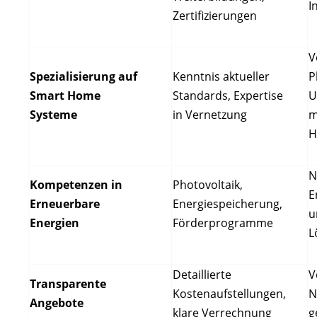
I
Zertifizierungen
V
Spezialisierung auf
Kenntnis aktueller
P
Smart Home
Standards, Expertise
U
Systeme
in Vernetzung
m
H
N
Kompetenzen in
Photovoltaik,
E
Erneuerbare
Energiespeicherung,
u
Energien
Förderprogramme
L
Detaillierte
V
Transparente
Kostenaufstellungen,
N
Angebote
klare Verrechnung
g