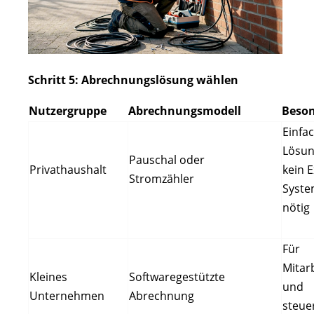
Schritt 5: Abrechnungslösung wählen
Nutzergruppe
Abrechnungsmodell
Beson
Einfa
Lösun
Pauschal oder
Privathaushalt
kein E
Stromzähler
Syst
nötig
Für
Mitar
Kleines
Softwaregestützte
und
Unternehmen
Abrechnung
steue