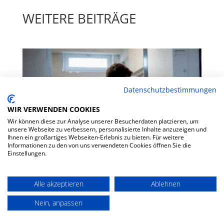
WEITERE BEITRÄGE
Datenschutzbestimmungen
WIR VERWENDEN COOKIES
Wir können diese zur Analyse unserer Besucherdaten platzieren, um
unsere Webseite zu verbessern, personalisierte Inhalte anzuzeigen und
Ihnen ein großartiges Webseiten-Erlebnis zu bieten. Für weitere
Informationen zu den von uns verwendeten Cookies öffnen Sie die
Einstellungen.
Alle akzeptieren
Ablehnen
WAS KOSTET EIN SPEICHER
Nein, anpassen
FÜR PHOTOVOLTAIK 2026?